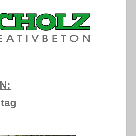
N:
tag